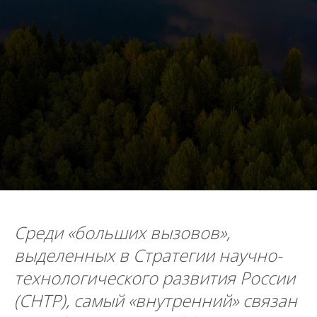
Среди
«больших вызовов»,
выделенных в Стратегии научно-
технологического развития России
(СНТР), самый «внутренний»
связан